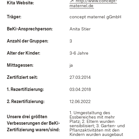
Extern:
http://www.concept-
Kita Website:
maternel.de
(Öffnet in neuem Fenst
Träger:
concept maternel gGmbH
BeKi-Ansprechperson:
Anita Stier
Anzahl der Gruppen:
3
Alter der Kinder:
3-6 Jahre
Mittagessen:
ja
Zertifiziert seit:
27.03.2014
1. Rezertifizierung:
03.04.2018
2. Rezertifizierung:
12.06.2022
1. Umgestaltung des
Unsere drei größten
Essbereiches mit mehr
Platz; 2. Eltern wurden
Verbesserungen der BeKi-
sensibilisiert; 3. Garten- und
Zertifizierung waren/sind:
Pflanzaktivitäten mit den
Kindern wurden ausgebaut