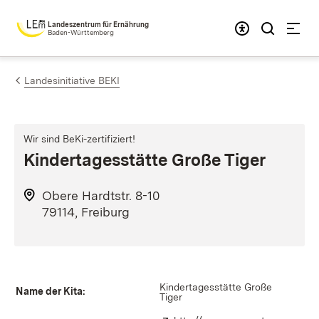
Zum Inhalt springen
Landeszentrum für Ernährung
Baden-Württemberg
Landesinitiative BEKI
Wir sind BeKi-zertifiziert!
Kindertagesstätte Große Tiger
Obere Hardtstr. 8-10
79114, Freiburg
Kindertagesstätte Große
Name der Kita:
Tiger