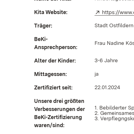
Kita Website:
Extern:
https://www.
Stadt Ostfildern
Träger:
BeKi-
Frau Nadine Kös
Ansprechperson:
3-6 Jahre
Alter der Kinder:
ja
Mittagessen:
22.01.2024
Zertifiziert seit:
Unsere drei größten
1. Bebilderter S
Verbesserungen der
2. Gemeinsames
BeKi-Zertifizierung
3. Verpflegngsk
waren/sind: