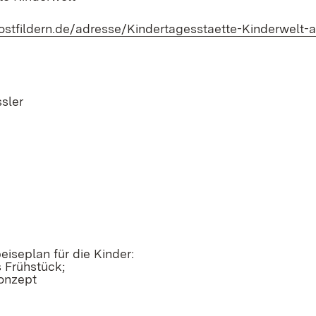
ostfildern.de/adresse/Kindertagesstaette-Kinderwelt-
sler
peiseplan für die Kinder:
 Frühstück;
onzept