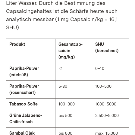
Liter Wasser. Durch die Bestimmung des
Capsaicingehaltes ist die Schärfe heute auch
analytisch messbar (1 mg Capsaicin/kg = 16,1
SHU).
Produkt
Gesamt­cap­
SHU
sa­icin
(berechnet)
(mg/kg)
Paprika-Pulver
<1
0–10
(edelsüß)
Paprika-Pulver
5-30
100–500
(rosen­scharf)
Tabasco-Soße
100–300
1600–5000
Grüne Jalapeno-
bis 500
2.500–8.000
Chilis frisch
Sambal Olek
bis 800
max. 15.000