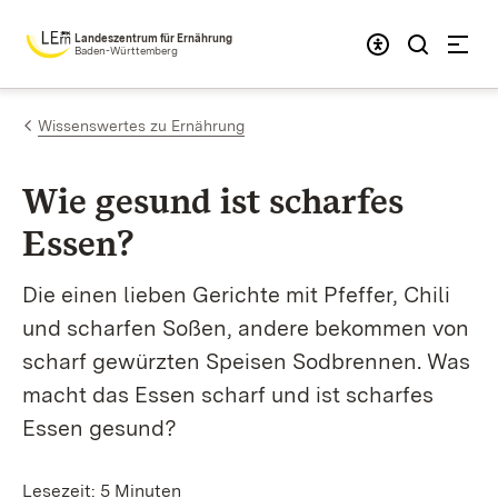
Zum Inhalt springen
Landeszentrum für Ernährung
Baden-Württemberg
Wissenswertes zu Ernährung
Wie ge­sund ist schar­fes
Essen?
Die einen lieben Gerichte mit Pfeffer, Chili
und scharfen Soßen, andere bekommen von
scharf gewürzten Speisen Sodbrennen. Was
macht das Essen scharf und ist scharfes
Essen gesund?
Lesezeit: 5 Minuten