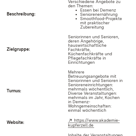
Verschiedene Angebote zu
den Themen:
Essen bei Demenz
Beschreibung:
Seniorenernährung
Smoothfood-Projekte
mit praktischer
Zubereitung
Seniorinnen und Senioren,
deren Angehörige,
hauswirtschaftliche
Zielgruppe:
Fachkräfte,
Küchenfachkräfte und
Pflegefachkräfte in
Einrichtungen
Mehrere
Betreuungsangebote mit
Seniorinnen und Senioren in
Senioreneinrichtungen:
mehrmals wöchentlich,
Turnus:
Diverse Veranstaltungen:
mehrmals im Jahr, Kochen
in Demenz-
Wohngemeinschaften:
einmal wöchentlich
Extern:
https://www.akademie-
Website:
kupferzell.de
(Öffnet in neuem Fen
Inhalte der Veranstaltungen