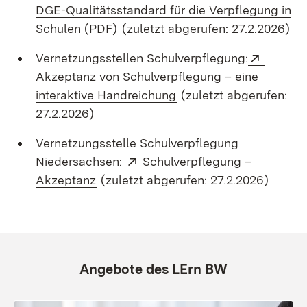
DGE-Qualitätsstandard für die Verpflegung in
(Öffnet in neuem Fenster)
Schulen (PDF)
(zuletzt abgerufen: 27.2.2026)
Extern:
Vernetzungsstellen Schulverpflegung:
Akzeptanz von Schulverpflegung – eine
(Öffnet in neuem Fenst
interaktive Handreichung
(zuletzt abgerufen:
27.2.2026)
Vernetzungsstelle Schulverpflegung
Extern:
Niedersachsen:
Schulverpflegung –
(Öffnet in neuem Fenster)
Akzeptanz
(zuletzt abgerufen: 27.2.2026)
Angebote des LErn BW