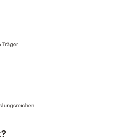
 Träger
slungsreichen
t?