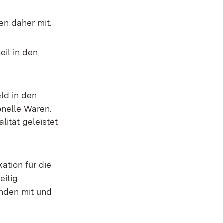
en daher mit.
eil in den
eld in den
onelle Waren.
ität geleistet
ation für die
eitig
ünden mit und