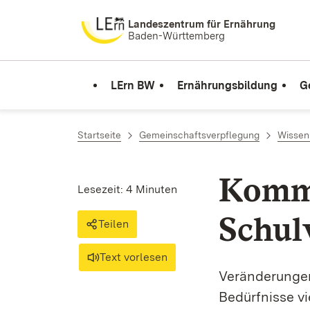
Zum Inhalt springen
Landeszentrum für Ernährung
Baden-Württemberg
LErn BW
Ernährungsbildung
G
Startseite
Gemeinschaftsverpflegung
Wissen
Kommu
Lesezeit: 4 Minuten
Schul
Teilen
Text vorlesen
Veränderungen
Bedürfnisse v