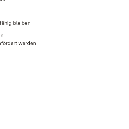
fähig bleiben
en
efördert werden