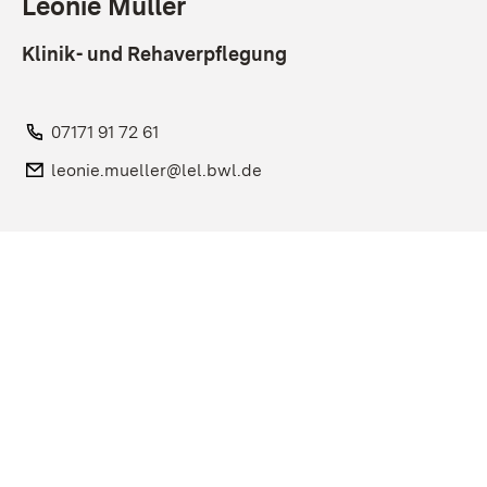
Leonie Müller
Klinik- und Rehaverpflegung
Telefon:
07171 91 72 61
E-Mail:
leonie.mueller@lel.bwl.de