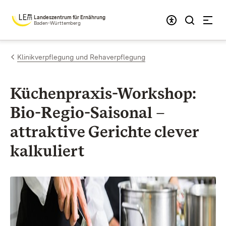
Zum Inhalt springen
Landeszentrum für Ernährung
Baden-Württemberg
Klinikverpflegung und Rehaverpflegung
Küchenpraxis-Workshop:
Bio-Regio-Saisonal –
attraktive Gerichte clever
kalkuliert