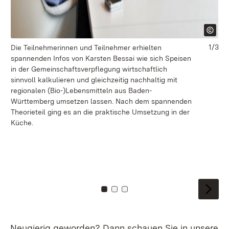
1/3
Die Teilnehmerinnen und Teilnehmer erhielten
spannenden Infos von Karsten Bessai wie sich Speisen
in der Gemeinschaftsverpflegung wirtschaftlich
sinnvoll kalkulieren und gleichzeitig nachhaltig mit
Di
regionalen (Bio-)Lebensmitteln aus Baden-
Th
Württemberg umsetzen lassen. Nach dem spannenden
re
Theorieteil ging es an die praktische Umsetzung in der
ge
Küche.
er
Te
wä
Zu
Zu Kachel: 0
Zu Kachel: 1
Zu Kachel: 2
Neugierig geworden? Dann schauen Sie in unsere