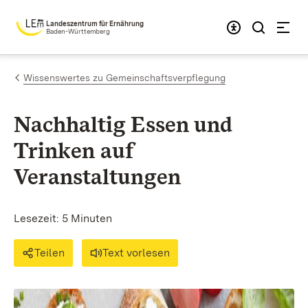
Zum Inhalt springen
Landeszentrum für Ernährung
Baden-Württemberg
Wissenswertes zu Gemeinschaftsverpflegung
Nachhaltig Essen und
Trinken auf
Veranstaltungen
Lesezeit: 5 Minuten
Teilen
Text vorlesen