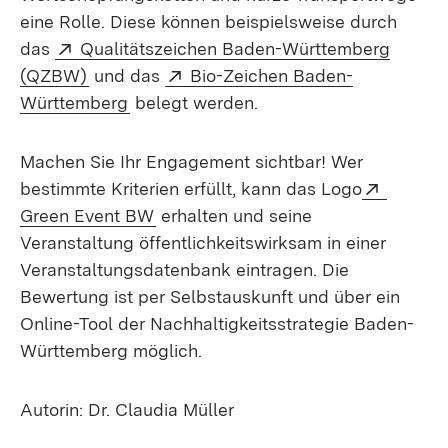
eine Rolle. Diese können beispielsweise durch
Extern:
das
Qualitätszeichen Baden-Württemberg
(Öffnet in neuem Fenster)
Extern:
(QZBW)
und das
Bio-Zeichen Baden-
(Öffnet in neuem Fenster)
Württemberg
belegt werden.
Machen Sie Ihr Engagement sichtbar! Wer
Extern:
bestimmte Kriterien erfüllt, kann das Logo
(Öffnet in neuem Fenster)
Green Event BW
erhalten und seine
Veranstaltung öffentlichkeitswirksam in einer
Veranstaltungsdatenbank eintragen. Die
Bewertung ist per Selbstauskunft und über ein
Online-Tool der Nachhaltigkeitsstrategie Baden-
Württemberg möglich.
Autorin: Dr. Claudia Müller