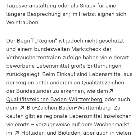
Tagesveranstaltung oder als Snack für eine
längere Besprechung an; im Herbst eignen sich
Weintrauben.
Der Begriff „Region“ ist jedoch nicht geschützt
und einem bundesweiten Marktcheck der
Verbraucherzentralen zufolge haben viele derart
beworbene Lebensmittel große Entfernungen
zurückgelegt. Beim Einkauf sind Lebensmittel aus
der Region unter anderem an Qualitätszeichen
Extern:
der Bundesländer zu erkennen, wie dem
(Öffnet in neu
Qualitätszeichen Baden-Württemberg
oder auch
Extern:
(Öffnet in
dem
Bio-Zeichen Baden-Württemberg
. Zu
kaufen gibt es regionale Lebensmittel inzwischen
vielerorts – vorzugsweise auf dem Wochenmarkt,
Extern:
(Öffnet in neuem Fenster)
im
Hofladen
und Bioladen, aber auch in vielen