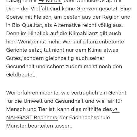
Lasagne mit
Kürbis
oder Gemüse-Wrap mit
Dip – der Vielfalt sind keine Grenzen gesetzt. Eine
Speise mit Fleisch, am besten aus der Region und
in Bio-Qualität, als Alternative reicht völlig aus.
Denn im Hinblick auf die Klimabilanz gilt auch
hier: Weniger ist mehr. Wer auf pflanzenbetonte
Gerichte setzt, tut nicht nur dem Klima etwas
Gutes, sondern gleichzeitig auch seiner
Gesundheit und schont zudem meist noch den
Geldbeutel.
Wer erfahren möchte, wie verträglich ein Gericht
für die Umwelt und Gesundheit und wie fair für
Extern:
Mensch und Tier ist, kann dies mithilfe des
(Öffnet in neuem Fenster)
NAHGAST Rechners
der Fachhochschule
Münster beurteilen lassen.