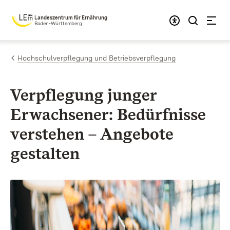
Zum Inhalt springen
Landeszentrum für Ernährung
Baden-Württemberg
Hochschulverpflegung und Betriebsverpflegung
Verpflegung junger
Erwachsener: Bedürfnisse
verstehen – Angebote
gestalten