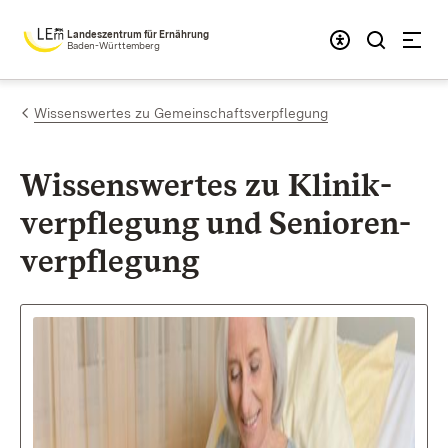
Zum Inhalt springen
Landeszentrum für Ernährung
Baden-Württemberg
Wissenswertes zu Gemeinschaftsverpflegung
Wissens­wertes zu Klinik­
verpflegung und Senioren­
verpflegung