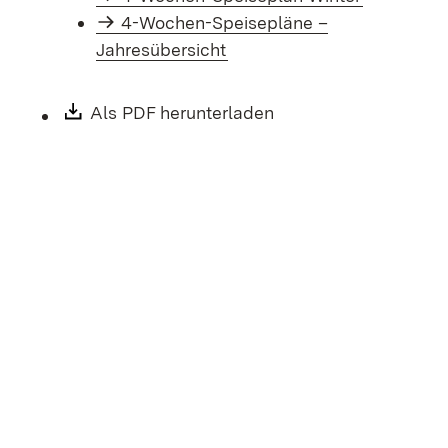
4-Wochen-Speisepläne –
Jahresübersicht
Download:
Als PDF herunterladen
(Öffnet in neuem Fen