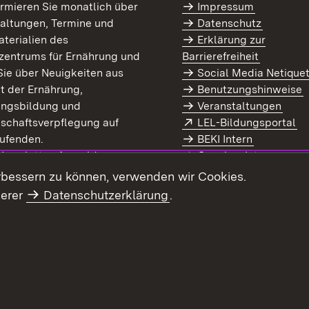
ormieren Sie monatlich über
Impressum
altungen, Termine und
Datenschutz
terialien des
Erklärung zur
zentrums für Ernährung und
Barrierefreiheit
Sie über Neuigkeiten aus
Social Media Netique
t der Ernährung,
Benutzungshinweise
ungsbildung und
Veranstaltungen
Extern:
(Ö
schaftsverpflegung auf
LEL-Bildungsportal
enster)
ufenden.
BEKI Intern
rn:
(Öffnet in neuem Fenster)
 Newsletter-Anmeldung
Coaches Intern
letter-Archiv
Intranet
rbessern zu können, verwenden wir Cookies.
serer
Datenschutzerklärung
.