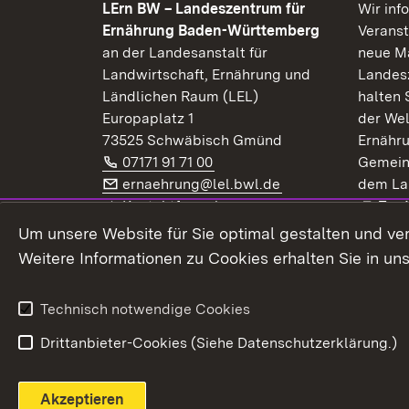
LErn BW – Landeszentrum für
Wir inf
Ernährung Baden-Württemberg
Veranst
an der Landesanstalt für
neue Ma
Landwirtschaft, Ernährung und
Landes
Ländlichen Raum (LEL)
halten 
Europaplatz 1
der Wel
73525 Schwäbisch Gmünd
Ernähr
Telefon:
(Öffnet in neuem Fenster)
07171 91 71 00
Gemein
E-Mail:
(Öffnet in neuem F
ernaehrung@lel.bwl.de
dem La
Exte
Kontaktformular
Zur
Extern:
(Öffnet in neuem Fenster)
LinkedIn
News
Um unsere Website für Sie optimal gestalten und ve
Weitere Informationen zu Cookies erhalten Sie in un
Widerruf
Technisch notwendige Cookies
Drittanbieter-Cookies (Siehe Datenschutzerklärung.)
Akzeptieren