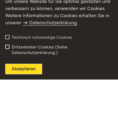
Um unsere Website für Sie optimal gestalten und
verbessern zu können, verwenden wir Cookies.
Themenübersicht
Weitere Informationen zu Cookies erhalten Sie in
unserer
Datenschutzerklärung
.
Technisch notwendige Cookies
Einloggen
Seite drucken
Drittanbieter-Cookies (Siehe
Datenschutzerklärung.)
Akzeptieren