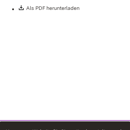
Download:
Als PDF herunterladen
(Öffnet in neuem Fen