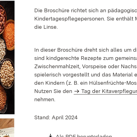
Die Broschüre richtet sich an pädagogis
Kindertagespflegepersonen. Sie enthält
die Linse.
In dieser Broschüre dreht sich alles um di
sind kindgerechte Rezepte zum gemeinsa
Zwischenmahlzeit, Vorspeise oder Nachsp
spielerisch vorgestellt und das Material e
den Kindern (z. B. ein Hülsenfrüchte-Mos
Nutzen Sie den
Tag der Kitaverpflegu
nehmen.
Stand: April 2024
Download:
Als PDF herunterladen
(Öffnet i