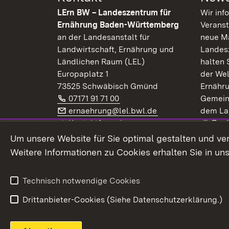
LErn BW – Landeszentrum für
Wir inf
Ernährung Baden-Württemberg
Veranst
an der Landesanstalt für
neue Ma
Landwirtschaft, Ernährung und
Landes
Ländlichen Raum (LEL)
halten 
Europaplatz 1
der Wel
73525 Schwäbisch Gmünd
Ernähr
Telefon:
(Öffnet in neuem Fenster)
07171 91 71 00
Gemein
E-Mail:
(Öffnet in neuem F
ernaehrung@lel.bwl.de
dem La
Exte
Kontaktformular
Zur
Extern:
(Öffnet in neuem Fenster)
LinkedIn
News
Um unsere Website für Sie optimal gestalten und ve
Weitere Informationen zu Cookies erhalten Sie in un
Widerruf
Technisch notwendige Cookies
Drittanbieter-Cookies (Siehe Datenschutzerklärung.)