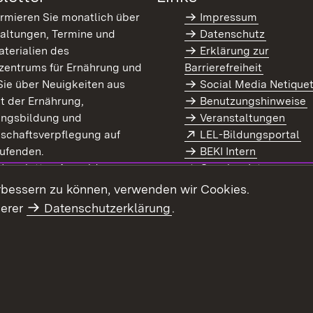
ormieren Sie monatlich über
Impressum
altungen, Termine und
Datenschutz
terialien des
Erklärung zur
zentrums für Ernährung und
Barrierefreiheit
Sie über Neuigkeiten aus
Social Media Netique
t der Ernährung,
Benutzungshinweise
ungsbildung und
Veranstaltungen
Extern:
(Ö
schaftsverpflegung auf
LEL-Bildungsportal
enster)
ufenden.
BEKI Intern
rn:
(Öffnet in neuem Fenster)
 Newsletter-Anmeldung
Coaches Intern
letter-Archiv
Intranet
rbessern zu können, verwenden wir Cookies.
serer
Datenschutzerklärung
.