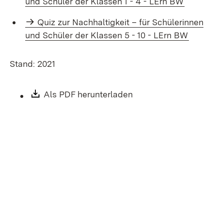
und Schüler der Klassen 1 - 4 - LErn BW
Quiz zur Nachhaltigkeit – für Schülerinnen
und Schüler der Klassen 5 - 10 - LErn BW
Stand: 2021
Download:
Als PDF herunterladen
(Öffnet in neuem Fen