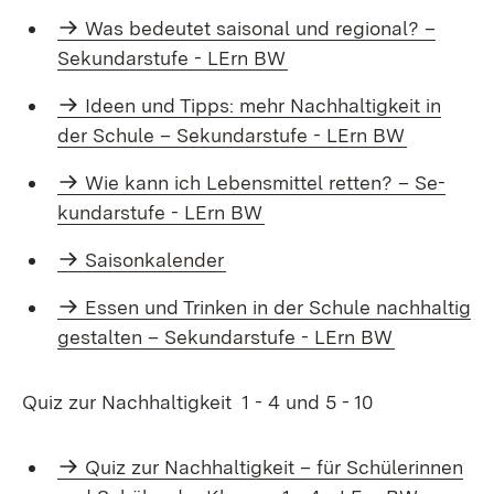
Was be­deu­tet sai­so­nal und re­gio­nal? –
Se­kun­dar­stu­fe - LErn BW
Ideen und Tipps: mehr Nach­hal­tig­keit in
der Schu­le – Se­kun­dar­stu­fe - LErn BW
Wie kann ich Le­bens­mit­tel ret­ten? – Se­
kun­dar­stu­fe - LErn BW
Saisonkalender
Es­sen und Trin­ken in der Schule nach­hal­tig
ge­stal­ten – Se­kun­dar­stu­fe - LErn BW
Quiz zur Nachhaltigkeit 1 - 4 und 5 - 10
Quiz zur Nachhaltigkeit – für Schülerinnen