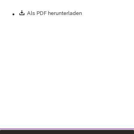
Download:
Als PDF herunterladen
(Öffnet in neuem Fen