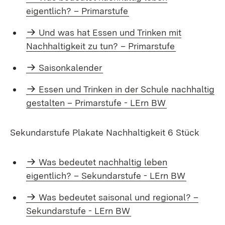
eigentlich? – Primarstufe
Und was hat Essen und Trinken mit
Nachhaltigkeit zu tun? – Primarstufe
Saisonkalender
Essen und Trin­ken in der Schule nach­haltig
ge­stal­ten – Pri­mar­stu­fe - LErn BW
Sekundarstufe Plakate Nachhaltigkeit 6 Stück
Was bedeutet nachhaltig leben
eigentlich? – Sekundarstufe - LErn BW
Was be­deu­tet sai­so­nal und re­gio­nal? –
Se­kun­dar­stu­fe - LErn BW