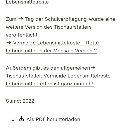
Lebensmittelreste
.
Zum
Tag der Schulverpflegung
wurde eine
weitere Version des Tischaufstellers
veröffentlicht:
Vermeide Lebens­mittel­reste – Rette
Lebensmittel in der Mensa – Version 2
Außerdem gibt es den allgemeinen
Tischaufsteller: Vermeide Lebens­mittel­reste –
Lebens­mittel retten ist ganz einfach!
Stand: 2022
Download:
Als PDF herunterladen
(Öffnet in neuem Fen