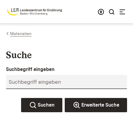
Zum Inhalt springen
Landeszentrum für Ernährung
Baden-Württemberg
Materialien
Suche
Suchbegriff eingeben
Suchen
Erweiterte Suche