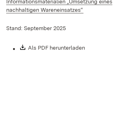
Informationsmaterialien „Umsetzung eines
nachhaltigen Wareneinsatzes“
Stand: September 2025
Download:
Als PDF herunterladen
(Öffnet in neuem Fen