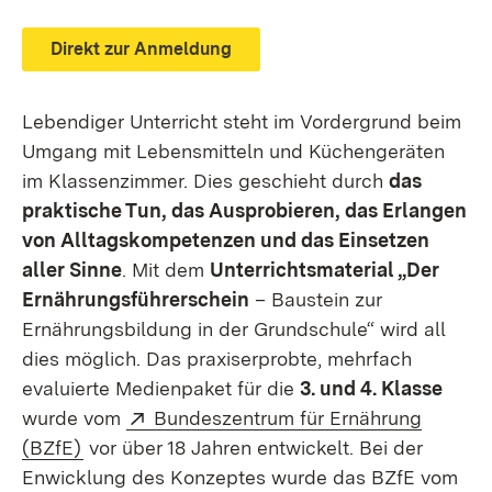
Direkt zur Anmeldung
Lebendiger Unterricht steht im Vordergrund beim
Umgang mit Lebensmitteln und Küchengeräten
im Klassenzimmer. Dies geschieht durch
das
praktische Tun, das Ausprobieren, das Erlangen
von Alltagskompetenzen und das Einsetzen
aller Sinne
. Mit dem
Unterrichtsmaterial „Der
Ernährungsführerschein
– Baustein zur
Ernährungsbildung in der Grundschule“ wird all
dies möglich. Das praxiserprobte, mehrfach
evaluierte Medienpaket für die
3. und 4. Klasse
Extern:
wurde vom
Bundeszentrum für Ernährung
(Öffnet in neuem Fenster)
(BZfE)
vor über 18 Jahren entwickelt. Bei der
Enwicklung des Konzeptes wurde das BZfE vom