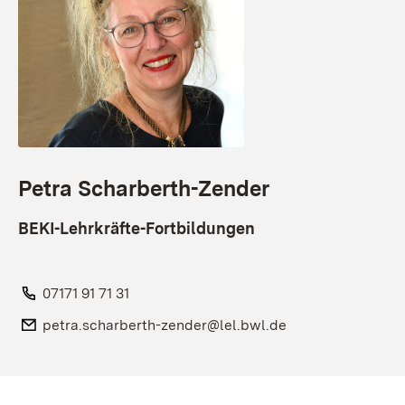
Petra Scharberth-Zender
BEKI-Lehrkräfte-Fortbildungen
Telefon:
07171 91 71 31
E-Mail:
petra.scharberth-zender@lel.bwl.de