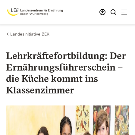
Zum Inhalt springen
Landeszentrum für Ernährung
Baden-Württemberg
Landesinitiative BEKI
Lehrkräfte­fort­bildung: Der
Ernährungs­führer­schein –
die Küche kommt ins
Klassen­zimmer