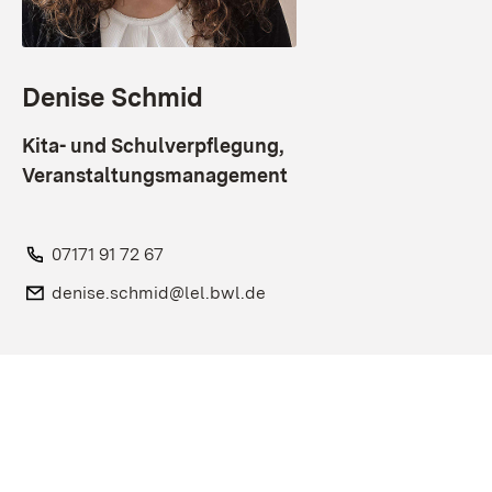
Denise Schmid
Kita- und Schulverpflegung,
Veranstaltungsmanagement
Telefon:
07171 91 72 67
E-Mail:
denise.schmid@lel.bwl.de