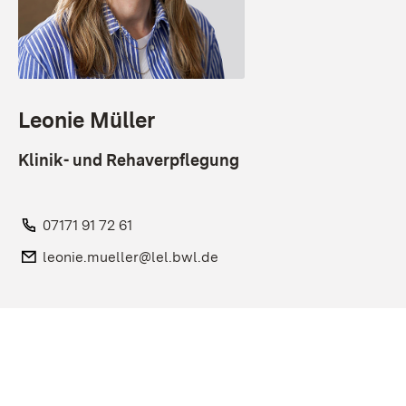
Leonie Müller
Klinik- und Rehaverpflegung
Telefon:
07171 91 72 61
E-Mail:
leonie.mueller@lel.bwl.de