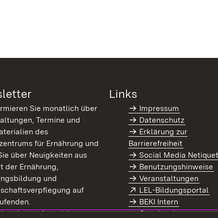
letter
Links
ormieren Sie monatlich über
Impressum
altungen, Termine und
Datenschutz
terialien des
Erklärung zur
zentrums für Ernährung und
Barrierefreiheit
Sie über Neuigkeiten aus
Social Media Netique
t der Ernährung,
Benutzungshinweise
ungsbildung und
Veranstaltungen
Extern:
(Ö
schaftsverpflegung auf
LEL-Bildungsportal
enster)
ufenden.
BEKI Intern
rn:
(Öffnet in neuem Fenster)
 Newsletter-Anmeldung
Coaches Intern