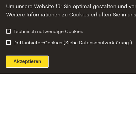
Extern:
(Öffnet in neuem Fenster)
LinkedIn
News
Um unsere Website für Sie optimal gestalten und ve
Weitere Informationen zu Cookies erhalten Sie in un
Widerruf
Technisch notwendige Cookies
Drittanbieter-Cookies (Siehe Datenschutzerklärung.)
Akzeptieren