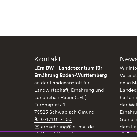
Kontakt
News
LErn BW – Landeszentrum für
Wir inf
Ernährung Baden-Württemberg
Veranst
an der Landesanstalt für
neue Ma
Landwirtschaft, Ernährung und
Landes
Ländlichen Raum (LEL)
halten 
Europaplatz 1
der Wel
73525 Schwäbisch Gmünd
Ernähr
Telefon:
(Öffnet in neuem Fenster)
07171 91 71 00
Gemein
E-Mail:
(Öffnet in neuem F
ernaehrung@lel.bwl.de
dem La
Exte
Kontaktformular
Zur