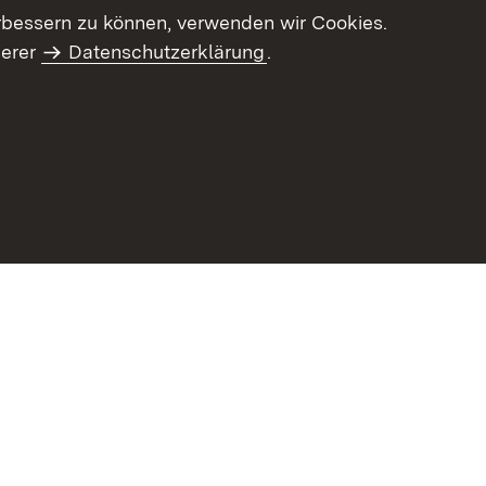
letter-Archiv
Intranet
rbessern zu können, verwenden wir Cookies.
serer
Datenschutzerklärung
.