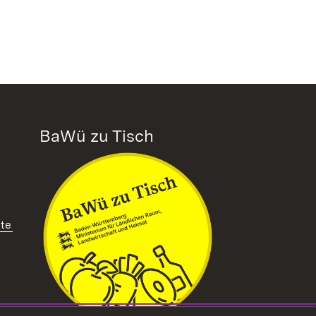
BaWü zu Tisch
tte
ffnet in neuem Fenster)