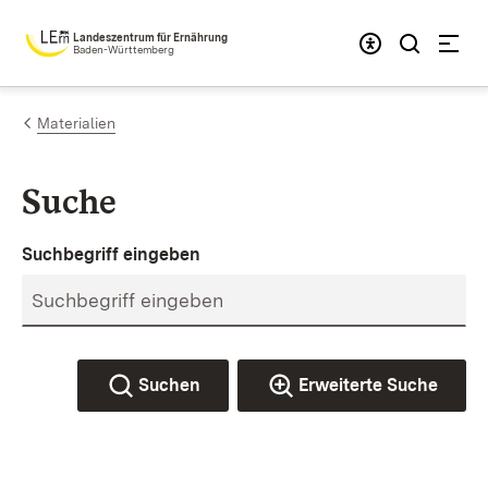
Zum Inhalt springen
Landeszentrum für Ernährung
Baden-Württemberg
Materialien
Suche
Suchbegriff eingeben
Suchen
Erweiterte Suche