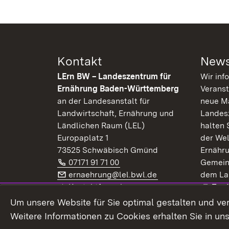
Kontakt
News
LErn BW – Landeszentrum für
Wir inf
Ernährung Baden-Württemberg
Veranst
an der Landesanstalt für
neue Ma
Landwirtschaft, Ernährung und
Landes
Ländlichen Raum (LEL)
halten 
Europaplatz 1
der Wel
73525 Schwäbisch Gmünd
Ernähr
Telefon:
(Öffnet in neuem Fenster)
07171 91 71 00
Gemein
E-Mail:
(Öffnet in neuem F
ernaehrung@lel.bwl.de
dem La
Exte
Kontaktformular
Zur
Extern:
(Öffnet in neuem Fenster)
LinkedIn
News
Um unsere Website für Sie optimal gestalten und ve
Weitere Informationen zu Cookies erhalten Sie in un
Widerruf