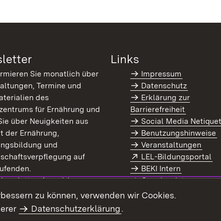
letter
Links
ormieren Sie monatlich über
Impressum
altungen, Termine und
Datenschutz
terialien des
Erklärung zur
zentrums für Ernährung und
Barrierefreiheit
Sie über Neuigkeiten aus
Social Media Netique
t der Ernährung,
Benutzungshinweise
ungsbildung und
Veranstaltungen
Extern:
(Ö
schaftsverpflegung auf
LEL-Bildungsportal
enster)
ufenden.
BEKI Intern
rn:
(Öffnet in neuem Fenster)
 Newsletter-Anmeldung
Coaches Intern
letter-Archiv
Intranet
rbessern zu können, verwenden wir Cookies.
serer
Datenschutzerklärung
.