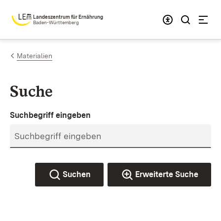
Zum Inhalt springen
Landeszentrum für Ernährung
Baden-Württemberg
Materialien
Suche
Suchbegriff eingeben
Suchen
Erweiterte Suche