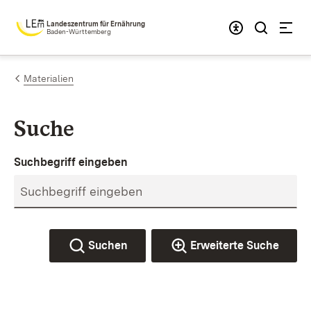
Zum Inhalt springen
Landeszentrum für Ernährung
Baden-Württemberg
Materialien
Suche
Suchbegriff eingeben
Suchen
Erweiterte Suche