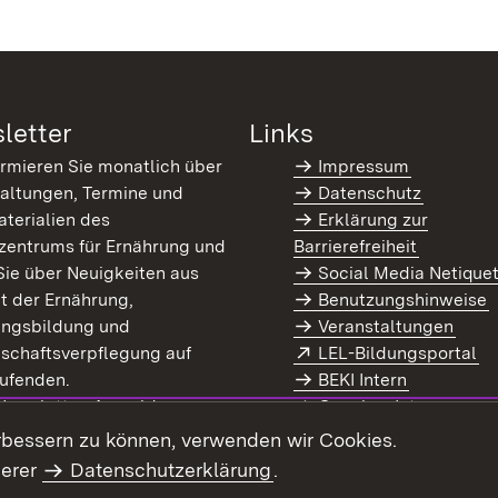
letter
Links
ormieren Sie monatlich über
Impressum
altungen, Termine und
Datenschutz
terialien des
Erklärung zur
zentrums für Ernährung und
Barrierefreiheit
Sie über Neuigkeiten aus
Social Media Netique
t der Ernährung,
Benutzungshinweise
ungsbildung und
Veranstaltungen
Extern:
(Ö
schaftsverpflegung auf
LEL-Bildungsportal
enster)
ufenden.
BEKI Intern
rn:
(Öffnet in neuem Fenster)
 Newsletter-Anmeldung
Coaches Intern
letter-Archiv
Intranet
rbessern zu können, verwenden wir Cookies.
serer
Datenschutzerklärung
.