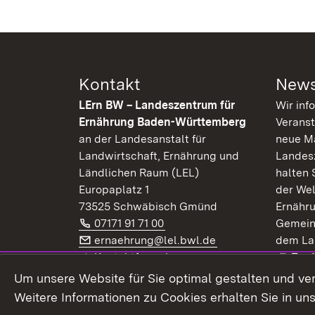
Kontakt
News
LErn BW – Landeszentrum für
Wir inf
Ernährung Baden-Württemberg
Veranst
an der Landesanstalt für
neue Ma
Landwirtschaft, Ernährung und
Landes
Ländlichen Raum (LEL)
halten 
Europaplatz 1
der Wel
73525 Schwäbisch Gmünd
Ernähr
Telefon:
(Öffnet in neuem Fenster)
07171 91 71 00
Gemein
E-Mail:
(Öffnet in neuem F
ernaehrung@lel.bwl.de
dem La
Exte
Kontaktformular
Zur
Extern:
(Öffnet in neuem Fenster)
LinkedIn
News
Um unsere Website für Sie optimal gestalten und ve
Weitere Informationen zu Cookies erhalten Sie in un
Widerruf