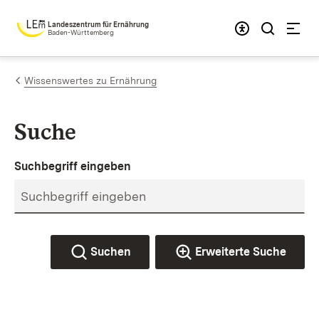
Zum Inhalt springen
Landeszentrum für Ernährung
Baden-Württemberg
Wissenswertes zu Ernährung
Suche
Suchbegriff eingeben
Suchen
Erweiterte Suche