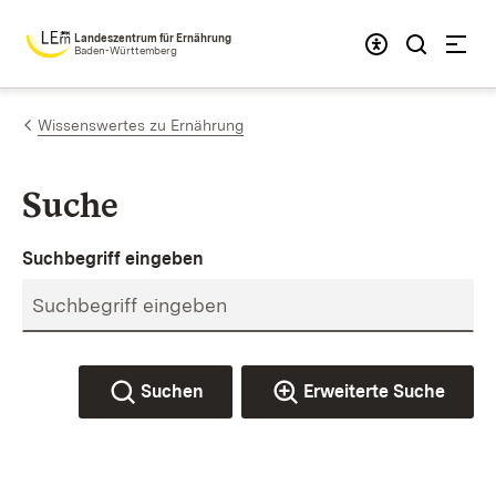
Zum Inhalt springen
Landeszentrum für Ernährung
Baden-Württemberg
Wissenswertes zu Ernährung
Suche
Suchbegriff eingeben
Suchen
Erweiterte Suche