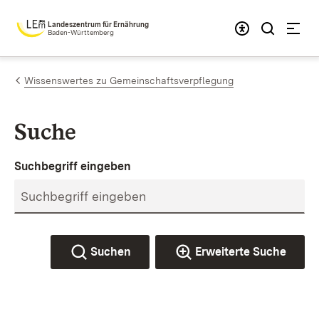
Zum Inhalt springen
Landeszentrum für Ernährung
Baden-Württemberg
Wissenswertes zu Gemeinschaftsverpflegung
Suche
Suchbegriff eingeben
Suchen
Erweiterte Suche