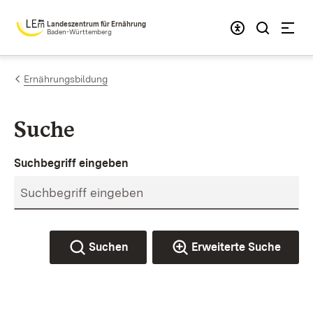
Zum Inhalt springen
Landeszentrum für Ernährung
Baden-Württemberg
Ernährungsbildung
Suche
Suchbegriff eingeben
Suchen
Erweiterte Suche