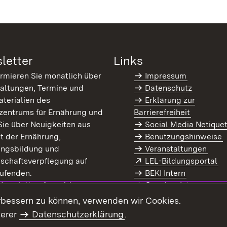
letter
Links
ormieren Sie monatlich über
Impressum
altungen, Termine und
Datenschutz
terialien des
Erklärung zur
zentrums für Ernährung und
Barrierefreiheit
Sie über Neuigkeiten aus
Social Media Netique
t der Ernährung,
Benutzungshinweise
ungsbildung und
Veranstaltungen
Extern:
(Ö
schaftsverpflegung auf
LEL-Bildungsportal
enster)
ufenden.
BEKI Intern
rn:
(Öffnet in neuem Fenster)
 Newsletter-Anmeldung
Coaches Intern
letter-Archiv
Intranet
rbessern zu können, verwenden wir Cookies.
serer
Datenschutzerklärung
.