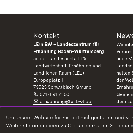
Kontakt
News
LErn BW – Landeszentrum für
Wir inf
Ernährung Baden-Württemberg
Veranst
an der Landesanstalt für
neue Ma
Landwirtschaft, Ernährung und
Landes
Ländlichen Raum (LEL)
halten 
Europaplatz 1
der Wel
73525 Schwäbisch Gmünd
Ernähr
Telefon:
(Öffnet in neuem Fenster)
07171 91 71 00
Gemein
E-Mail:
(Öffnet in neuem F
ernaehrung@lel.bwl.de
dem La
Exte
Kontaktformular
Zur
Extern:
(Öffnet in neuem Fenster)
LinkedIn
News
Um unsere Website für Sie optimal gestalten und ve
Weitere Informationen zu Cookies erhalten Sie in un
Widerruf