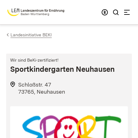
Zum Inhalt springen
Landeszentrum für Ernährung
Baden-Württemberg
Landesinitiative BEKI
Wir sind BeKi-zertifiziert!
Sportkindergarten Neuhausen
Schloßstr. 47
73765, Neuhausen