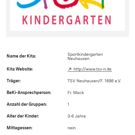
Sportkindergarten
Name der Kita:
Neuhausen
Kita Website:
Extern:
http://www.tsv-n.de
(Öffnet in 
Träger:
TSV Neuhausen/F. 1898 e.V.
BeKi-Ansprechperson:
Fr. Mack
Anzahl der Gruppen:
1
Alter der Kinder:
3-6 Jahre
Mittagessen:
nein