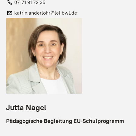
Telefon:
07171 91 72 35
E-Mail:
katrin.anderlohr@lel.bwl.de
Jutta Nagel
Pädagogische Begleitung EU-Schulprogramm