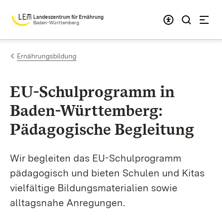
Zum Inhalt springen
Landeszentrum für Ernährung
Baden-Württemberg
Ernährungsbildung
EU-Schul­programm in
Baden-Württem­berg:
Pädago­gische Beglei­tung
Wir begleiten das EU-Schulprogramm
pädagogisch und bieten Schulen und Kitas
vielfältige Bildungsmaterialien sowie
alltagsnahe Anregungen.