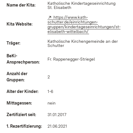
Katholische Kindertageseinrichtung
Name der Kita:
St. Elisabeth
Extern:
https://www.kath-
schutter.de/einrichtungen-
Kita Website:
gruppen/kindertageseinrichtungen/st-
elisabeth-wittelbach/
(Öffnet in neuem Fenst
Katholische Kirchengemeinde an der
Träger:
Schutter
BeKi-
Fr. Rappenegger-Striegel
Ansprechperson:
Anzahl der
2
Gruppen:
Alter der Kinder:
1-6
Mittagessen:
nein
Zertifiziert seit:
31.01.2017
1. Rezertifizierung:
21.06.2021