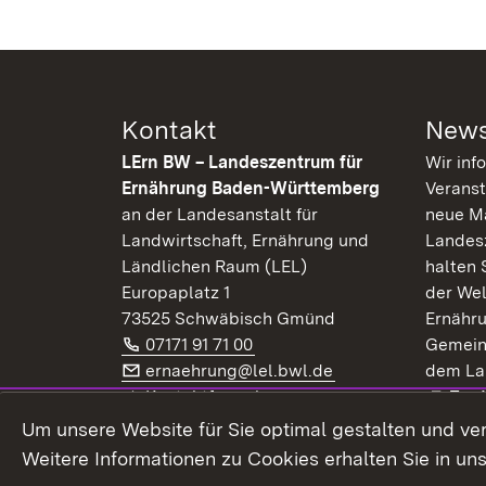
Kontakt
News
LErn BW – Landeszentrum für
Wir inf
Ernährung Baden-Württemberg
Veranst
an der Landesanstalt für
neue Ma
Landwirtschaft, Ernährung und
Landes
Ländlichen Raum (LEL)
halten 
Europaplatz 1
der Wel
73525 Schwäbisch Gmünd
Ernähr
Telefon:
(Öffnet in neuem Fenster)
07171 91 71 00
Gemein
E-Mail:
(Öffnet in neuem F
ernaehrung@lel.bwl.de
dem La
Exte
Kontaktformular
Zur
Extern:
(Öffnet in neuem Fenster)
LinkedIn
News
Um unsere Website für Sie optimal gestalten und ve
Weitere Informationen zu Cookies erhalten Sie in un
Widerruf