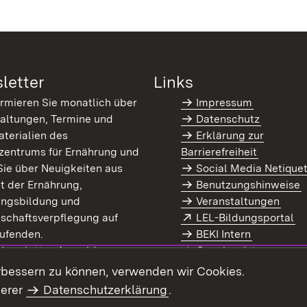
letter
Links
ormieren Sie monatlich über
Impressum
altungen, Termine und
Datenschutz
terialien des
Erklärung zur
zentrums für Ernährung und
Barrierefreiheit
Sie über Neuigkeiten aus
Social Media Netique
t der Ernährung,
Benutzungshinweise
ungsbildung und
Veranstaltungen
Extern:
(Ö
schaftsverpflegung auf
LEL-Bildungsportal
enster)
ufenden.
BEKI Intern
rn:
(Öffnet in neuem Fenster)
 Newsletter-Anmeldung
Coaches Intern
letter-Archiv
Intranet
rbessern zu können, verwenden wir Cookies.
serer
Datenschutzerklärung
.