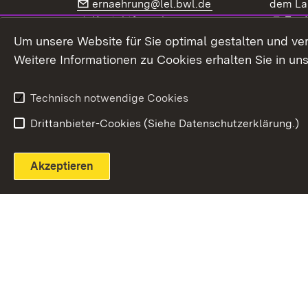
E-Mail:
(Öffnet in neuem F
ernaehrung@lel.bwl.de
dem La
Exte
Kontaktformular
Zur
Extern:
(Öffnet in neuem Fenster)
LinkedIn
News
Um unsere Website für Sie optimal gestalten und ve
Weitere Informationen zu Cookies erhalten Sie in un
Widerruf
Technisch notwendige Cookies
Drittanbieter-Cookies (Siehe Datenschutzerklärung.)
Akzeptieren