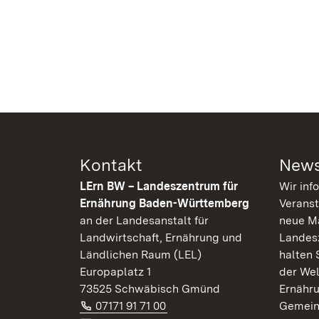
Kontakt
News
LErn BW – Landeszentrum für
Wir inf
Ernährung Baden-Württemberg
Veranst
an der Landesanstalt für
neue Ma
Landwirtschaft, Ernährung und
Landes
Ländlichen Raum (LEL)
halten 
Europaplatz 1
der Wel
73525 Schwäbisch Gmünd
Ernähr
Telefon:
(Öffnet in neuem Fenster)
07171 91 71 00
Gemein