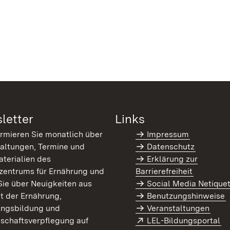
letter
Links
ormieren Sie monatlich über
Impressum
altungen, Termine und
Datenschutz
terialien des
Erklärung zur
zentrums für Ernährung und
Barrierefreiheit
Sie über Neuigkeiten aus
Social Media Netique
t der Ernährung,
Benutzungshinweise
ungsbildung und
Veranstaltungen
Extern:
(Ö
schaftsverpflegung auf
LEL-Bildungsportal