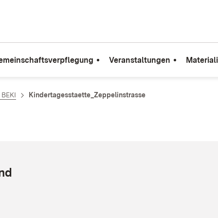
emeinschaftsverpflegung
Veranstaltungen
Material
e BEKI
Kindertagesstaette_Zeppelinstrasse
und