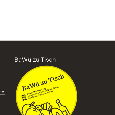
BaWü zu Tisch
tte
ffnet in neuem Fenster)