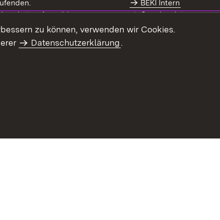
enster)
ufenden.
BEKI Intern
rn:
(Öffnet in neuem Fenster)
 Newsletter-Anmeldung
Coaches Intern
letter-Archiv
Intranet
rbessern zu können, verwenden wir Cookies.
serer
Datenschutzerklärung
.