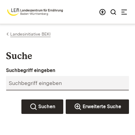
Zum Inhalt springen
Landeszentrum für Ernährung
Baden-Württemberg
Landesinitiative BEKI
Suche
Suchbegriff eingeben
Suchen
Erweiterte Suche