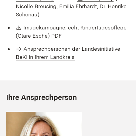
Nicolle Breusing, Emilia Ehrhardt, Dr. Henrike
Schönau)
Download:
Imagekampagne: echt Kindertagespflege
(Öffnet in neuem Fenster)
(Cläre Esche) PDF
Ansprechpersonen der Landesinitiative
BeKi in Ihrem Landkreis
Ihre Ansprechperson