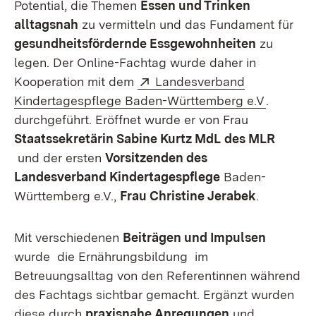
Potential, die Themen
Essen und Trinken
alltagsnah
zu vermitteln und das Fundament für
gesundheitsfördernde Essgewohnheiten
zu
legen. Der Online-Fachtag wurde daher in
Extern:
Kooperation mit dem
Landesverband
(Öffnet 
Kindertagespflege Baden-Württemberg e.V
.
durchgeführt. Eröffnet wurde er von Frau
Staatssekretärin Sabine Kurtz MdL
des MLR
und der ersten
Vorsitzenden des
Landesverband Kindertagespflege
Baden-
Württemberg e.V.,
Frau Christine Jerabek
.
Mit verschiedenen
Beiträgen und Impulsen
wurde die Ernährungsbildung im
Betreuungsalltag von den Referentinnen während
des Fachtags sichtbar gemacht. Ergänzt wurden
diese durch
praxisnahe Anregungen
und