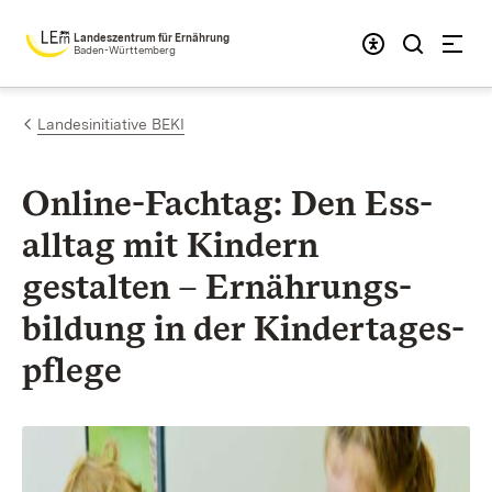
Zum Inhalt springen
Landeszentrum für Ernährung
Baden-Württemberg
Landesinitiative BEKI
Online-Fachtag: Den Ess­
alltag mit Kindern
gestalten – Ernährungs­
bildung in der Kinder­tages­
pflege