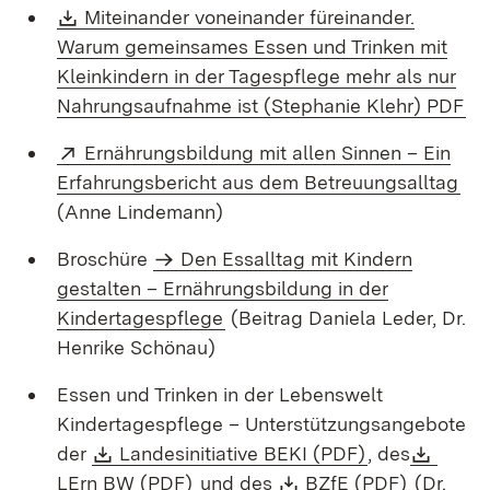
Download:
Miteinander voneinander füreinander.
Warum gemeinsames Essen und Trinken mit
Kleinkindern in der Tagespflege mehr als nur
(Ö
Nahrungsaufnahme ist (Stephanie Klehr) PDF
Extern:
Ernährungsbildung mit allen Sinnen – Ein
(Öf
Erfahrungsbericht aus dem Betreuungsalltag
(Anne Lindemann)
Broschüre
Den Essalltag mit Kindern
gestalten – Ernährungsbildung in der
Kindertagespflege
(Beitrag Daniela Leder, Dr.
Henrike Schönau)
Essen und Trinken in der Lebenswelt
Kindertagespflege – Unterstützungsangebote
Download:
(Öffnet in ne
Down
der
Landesinitiative BEKI (PDF)
, des
(Öffnet in neuem Fenster)
Download:
(Öffnet i
LErn BW (PDF)
und des
BZfE (PDF)
(Dr.