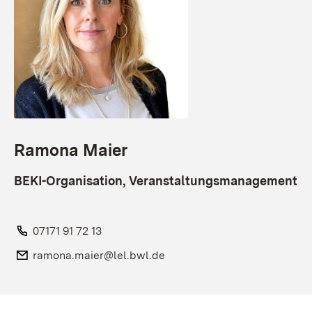
Ramona Maier
BEKI-Organisation, Veranstaltungsmanagement
Telefon:
07171 91 72 13
E-Mail:
ramona.maier@lel.bwl.de