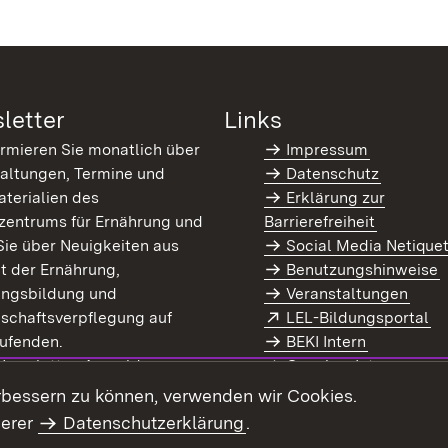
letter
Links
ormieren Sie monatlich über
Impressum
altungen, Termine und
Datenschutz
terialien des
Erklärung zur
zentrums für Ernährung und
Barrierefreiheit
Sie über Neuigkeiten aus
Social Media Netique
t der Ernährung,
Benutzungshinweise
ungsbildung und
Veranstaltungen
Extern:
(Ö
schaftsverpflegung auf
LEL-Bildungsportal
enster)
ufenden.
BEKI Intern
rn:
(Öffnet in neuem Fenster)
 Newsletter-Anmeldung
Coaches Intern
letter-Archiv
Intranet
rbessern zu können, verwenden wir Cookies.
serer
Datenschutzerklärung
.