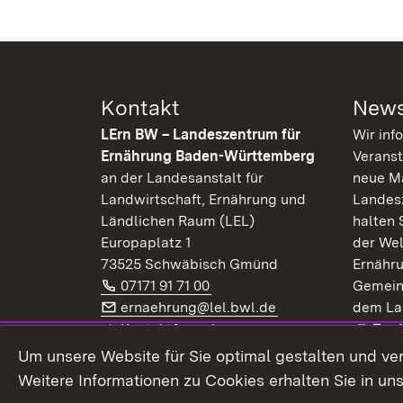
Kontakt
News
LErn BW – Landeszentrum für
Wir inf
Ernährung Baden-Württemberg
Veranst
an der Landesanstalt für
neue Ma
Landwirtschaft, Ernährung und
Landes
Ländlichen Raum (LEL)
halten 
Europaplatz 1
der Wel
73525 Schwäbisch Gmünd
Ernähr
Telefon:
(Öffnet in neuem Fenster)
07171 91 71 00
Gemein
E-Mail:
(Öffnet in neuem F
ernaehrung@lel.bwl.de
dem La
Exte
Kontaktformular
Zur
Extern:
(Öffnet in neuem Fenster)
LinkedIn
News
Um unsere Website für Sie optimal gestalten und ve
Weitere Informationen zu Cookies erhalten Sie in un
Widerruf