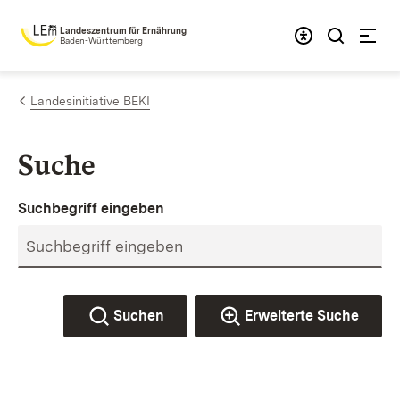
Zum Inhalt springen
Landeszentrum für Ernährung
Baden-Württemberg
Landesinitiative BEKI
Suche
Suchbegriff eingeben
Suchen
Erweiterte Suche