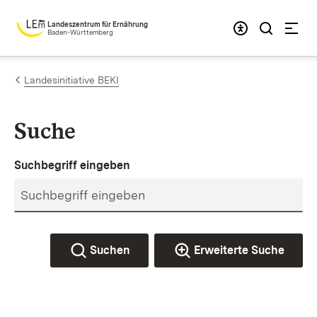
Zum Inhalt springen
Landeszentrum für Ernährung
Baden-Württemberg
Landesinitiative BEKI
Suche
Suchbegriff eingeben
Suchen
Erweiterte Suche