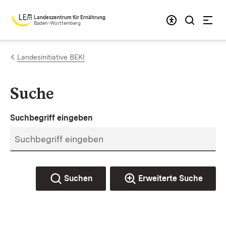
Zum Inhalt springen
Landeszentrum für Ernährung
Baden-Württemberg
Landesinitiative BEKI
Suche
Suchbegriff eingeben
Suchen
Erweiterte Suche