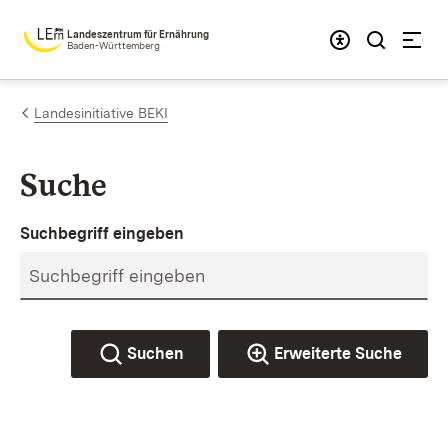
Zum Inhalt springen
Landeszentrum für Ernährung
Baden-Württemberg
Landesinitiative BEKI
Suche
Suchbegriff eingeben
Suchen
Erweiterte Suche