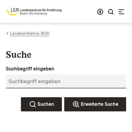
Zum Inhalt springen
Landeszentrum für Ernährung
Baden-Württemberg
Landesinitiative BEKI
Suche
Suchbegriff eingeben
Suchen
Erweiterte Suche