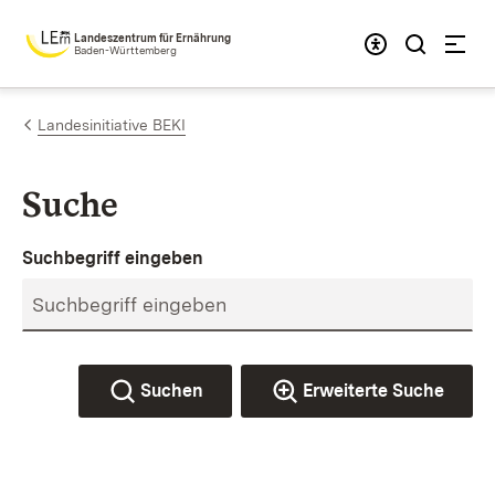
Zum Inhalt springen
Landeszentrum für Ernährung
Baden-Württemberg
Landesinitiative BEKI
Suche
Suchbegriff eingeben
Suchen
Erweiterte Suche