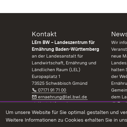
Kontakt
News
LErn BW – Landeszentrum für
Wir inf
Ernährung Baden-Württemberg
Veranst
an der Landesanstalt für
neue Ma
Landwirtschaft, Ernährung und
Landes
Ländlichen Raum (LEL)
halten 
Europaplatz 1
der Wel
73525 Schwäbisch Gmünd
Ernähr
Telefon:
(Öffnet in neuem Fenster)
07171 91 71 00
Gemein
E-Mail:
(Öffnet in neuem F
ernaehrung@lel.bwl.de
dem La
Exte
Kontaktformular
Zur
Extern:
(Öffnet in neuem Fenster)
LinkedIn
News
Um unsere Website für Sie optimal gestalten und ve
Weitere Informationen zu Cookies erhalten Sie in un
Widerruf