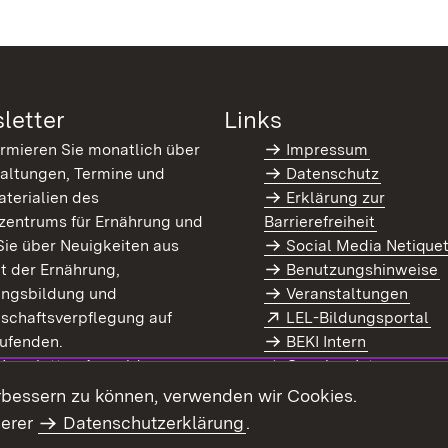
letter
Links
ormieren Sie monatlich über
Impressum
altungen, Termine und
Datenschutz
terialien des
Erklärung zur
zentrums für Ernährung und
Barrierefreiheit
Sie über Neuigkeiten aus
Social Media Netique
t der Ernährung,
Benutzungshinweise
ungsbildung und
Veranstaltungen
Extern:
(Ö
schaftsverpflegung auf
LEL-Bildungsportal
enster)
ufenden.
BEKI Intern
rn:
(Öffnet in neuem Fenster)
 Newsletter-Anmeldung
Coaches Intern
letter-Archiv
Intranet
rbessern zu können, verwenden wir Cookies.
serer
Datenschutzerklärung
.