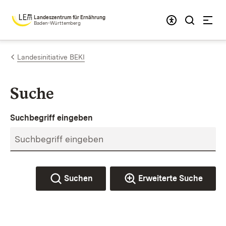
Zum Inhalt springen
Landeszentrum für Ernährung
Baden-Württemberg
Landesinitiative BEKI
Suche
Suchbegriff eingeben
Suchen
Erweiterte Suche