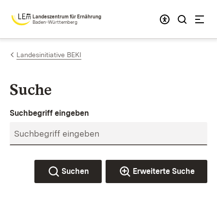
Zum Inhalt springen
Landeszentrum für Ernährung
Baden-Württemberg
Landesinitiative BEKI
Suche
Suchbegriff eingeben
Suchen
Erweiterte Suche